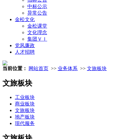
中标公示
异常公告
金松文化
金松课堂
文化理念
集团ＶＩ
党风廉政
人才招聘
当前位置：
网站首页
>>
业务体系
>>
文旅板块
文旅板块
工业板块
商业板块
文旅板块
地产板块
现代服务
文旅板块