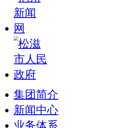
集团简介
新闻中心
业务体系