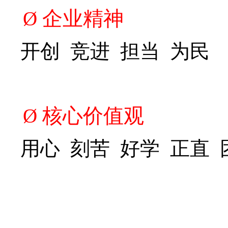
企业精神
Ø
开创
竞进
担当
为民
核心价值观
Ø
用心
刻苦
好学
正直