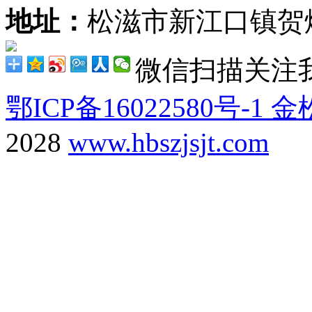
地址：
松滋市新江口镇贺炳
微信扫描关注
鄂ICP备16022580号-1
金
2028
www.hbszjsjt.com