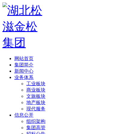
网站首页
集团简介
新闻中心
业务体系
工业板块
商业板块
文旅板块
地产板块
现代服务
信息公开
组织架构
集团高管
招标公告