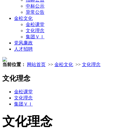
中标公示
异常公告
金松文化
金松课堂
文化理念
集团ＶＩ
党风廉政
人才招聘
当前位置：
网站首页
>>
金松文化
>>
文化理念
文化理念
金松课堂
文化理念
集团ＶＩ
文化理念