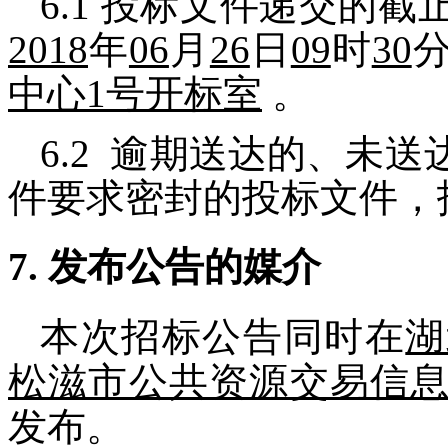
6.1
投标文件递交的截
2018
年
06
月
26
日
09
时
30
中心
1
号开标室
。
6.2
逾期送达的、未送
件要求密封的投标文件，
7.
发布公告的媒介
本次招标公告同时在
湖
松滋市公共资源交易信
发布。