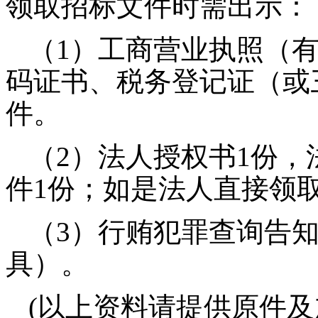
领取招标文件时需出示：
（
1
）工商营业执照（
码证书、税务登记证（或
件。
（
2
）法人授权书
1
份，
件
1
份；如是法人直接领
（
3
）行贿犯罪查询告
具）。
(
以上资料请提供原件及