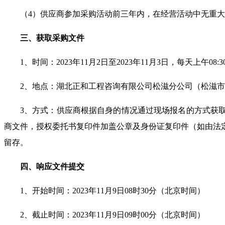
（
4
）供应商参加采购活动前三年内，在经营活动中无重大
三、获取采购文件
1
、时间：
2023
年
11
月
2
日至
2023
年
11
月
3
日，每天上午
08:3
2
、地点：湖北正和工程咨询有限公司松滋分公司（松滋市
3
、方式：供应商根据自身的情况通过现场报名的方式获取
商文件，授权委托书复印件加盖公章及身份证复印件（如由法
留存。
四、响应文件提交
1
、开始时间：
2023
年
11
月
9
日
08
时
30
分（北京时间）
2
、截止时间：
2023
年
11
月
9
日
09
时
00
分（北京时间）