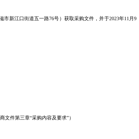
滋市新江口街道五一路
76
号）获取采购文件，并于
2023
年
11
月
9
商文件第三章“采购内容及要求”）