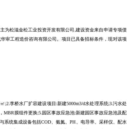
业主为松滋金松工业投资开发有限公司
,
建设资金来自申请专项债
北华审工程造价咨询有限公司。项目已具备招标条件，现对该项
0
㎡
;2.
李桥水厂扩容建设项目
:
新建
5000m3/d
水处理系统
;3.
污水处
，
MBR
膜组件更换
;5.
园区事故应急池
:
新建园区事故应急池及配
与系统集成设备包括
COD
、氨氮、
PH
、电导率、采样仪、配水