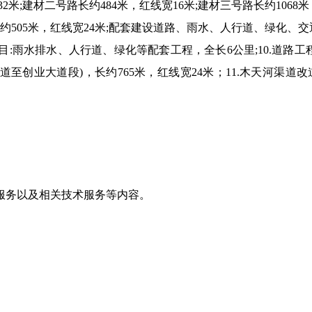
32
米
;
建材二号路长约
484
米，红线宽
16
米
;
建材三号路长约
1068
米
约
505
米，红线宽
24
米
;
配套建设道路、雨水、人行道、绿化、交
目
:
雨水排水、人行道、绿化等配套工程，全长
6
公里
;10.
道路工
道至创业大道段
)
，长约
765
米，红线宽
24
米；
11.
木天河渠道改
服务以及相关技术服务等内容。