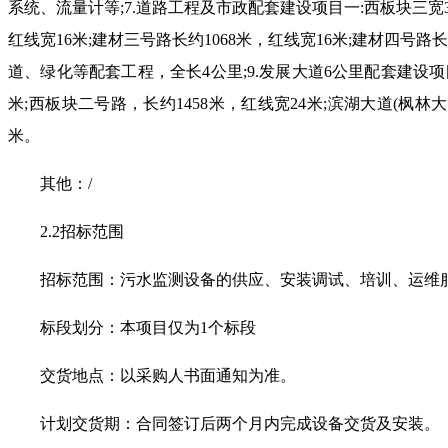
系统、流量计等
;7.
道路工程及市政配套建设项目一
:
西板块三宽
红线宽
16
米
;
建材三号路长约
1068
米，红线宽
16
米
;
建材四号路长
道、绿化等配套工程，全长
4
公里
;9.
发展大道
6
公里配套建设项
米
;
西板块二号路，长约
1458
米，红线宽
24
米
;
滨湖大道
(
枫林大
米。
其他：
/
2.2
招标范围
招标范围：污水监测设备的供应、安装调试、培训、运维
标段划分：本项目仅为
1
个标段
交货地点：以采购人书面通知为准。
计划交货期：合同签订后两个月内完成设备交货及安装。