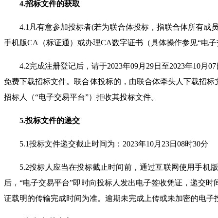
4.
招标文件的获取
4.1
凡有意参加投标者
(
若为联合体投标，指联合体所有成
手机版
CA
（标证通）或办理
CA
数字证书（具体操作参见“电子
4.2
完成注册登记后，请于
2023
年
09
月
29
日至
2023
年
10
月
07
免费下载招标文件。联合体投标的，由联合体牵头人下载招标文
招标人（“电子交易平台”）拒收其投标文件。
5.
投标文件的递交
5.1
投标文件递交截止时间为：
2023
年
10
月
23
日
08
时
30
分
5.2
投标人应当在投标截止时间前，通过互联网使用手机
后，“电子交易平台”即时向投标人发出电子签收凭证，递交时
证载明的传输完成时间为准。逾期未完成上传或未加密的电子投