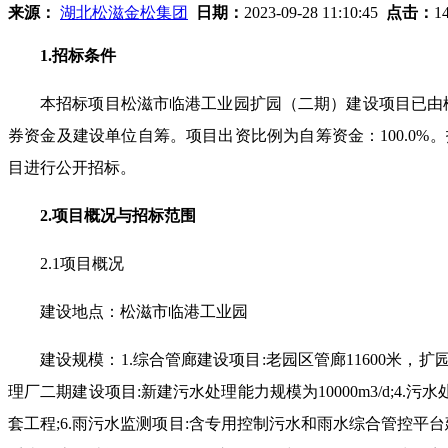
来源：
湖北松滋金松集团
日期：
2023-09-28 11:10:45
点击：
1
1.
招标条件
本招标项目松滋市临港工业园扩园（二期）建设项目已由
券资金及建设单位自筹。项目出资比例为自筹资金：
100.0%
。
目进行公开招标。
2.
项目概况与招标范围
2.1
项目概况
建设地点：松滋市临港工业园
建设规模：
1.
综合管廊建设项目
:
老园区管廊
11600
米，扩
理厂二期建设项目
:
新建污水处理能力规模为
10000m3/d;4.
污水
套工程
;6.
雨污水监测项目
:
含专用控制污水和雨水综合管控平台