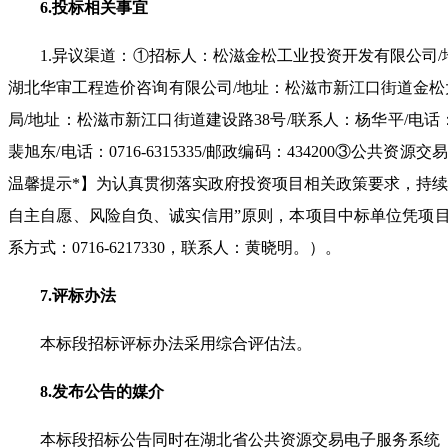
6.
投标相关事宜
1.
异议渠道：①招标人：松滋金松工业投资开发有限公司
/
湖北华审工程造价咨询有限公司
/
地址：松滋市新江口街道金松
局
/
地址：松滋市新江口街道建设路
38
号
/
联系人：杨华平
/
电话
裴旭东
/
电话：
0716-6315335/
邮政编码：
434200
③公共资源交易
温馨提示
*
】为认真贯彻落实政府投资项目相关政策要求，持续
自主自愿、风险自负、诚实信用”原则，本项目中标单位凭项
系方式：
0716-6217330
，联系人：黄晓明。）。
7.
评标办法
本标段招标评标办法采用综合评估法。
8.
发布公告的媒介
本标段招标公告同时在湖北省公共资源交易电子服务系统