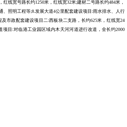
，红线宽号路长约
1250
米，红线宽
32
米
;
建材二号路长约
484
米，
通、照明工程等
;8.
发展大道
4
公里配套建设项目
:
雨水排水、人行
程及市政配套建设项目二
:
西板块二支路，长约
625
米，红线宽
24
道项目
:
对临港工业园区域内木天河河道进行改道，全长约
2000