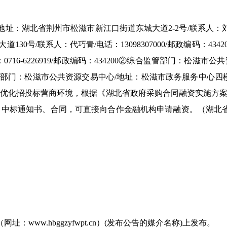
地址：湖北省荆州市松滋市新江口街道东城大道
2-2
号
/
联系人：
大道
130
号
/
联系人：代巧青
/
电话：
13098307000/
邮政编码：
4342
：
0716-6226919/
邮政编码：
434200
②综合监管部门：松滋市公共
部门：松滋市公共资源交易中心
/
地址：松滋市政务服务中心四
优化招投标营商环境，根据《湖北省政府采购合同融资实施方案
目中标通知书、合同，可直接向合作金融机构申请融资。（湖北
（网址：
www.hbggzyfwpt.cn
）
(
发布公告的媒介名称
)
上发布。