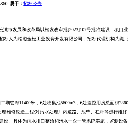
4860
属于：
招标公告
松滋市发展和改革局以松发改审批
[2023]107
号批准建设，项目
招标人为松滋金松工业投资开发有限公司，招标代理机构为湖
园二期管廊
11400
米，
6
处收集池
5600m3
，
6
处监控用房总面积
286
处理维修改造工程
:
对污水处理厂内道路、池壁、栏杆等进行维修
建设。具体为雨水排口整治和污水一企一管系统实施，监测设备