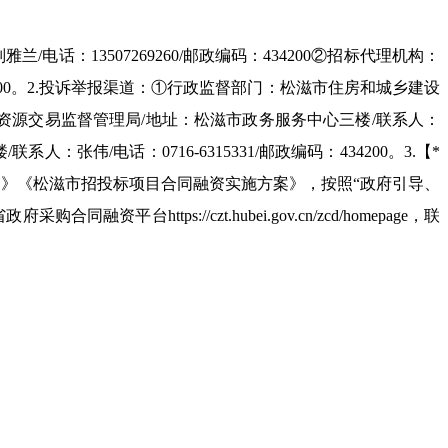
刘雅兰
/
电话：
13507269260/
邮政编码：
434200
②招标代理机构：
00
。
2.
投诉举报渠道：①行政监督部门：松滋市住房和城乡建设
资源交易监督管理局
/
地址：松滋市政务服务中心三楼
/
联系人：
楼
/
联系人：张伟
/
电话：
0716-6315331/
邮政编码：
434200
。
3.
【
*
》《松滋市招投标项目合同融资实施方案》，按照“政府引导、
省政府采购合同融资平台
https://czt.hubei.gov.cn/zcd/homepage
，联