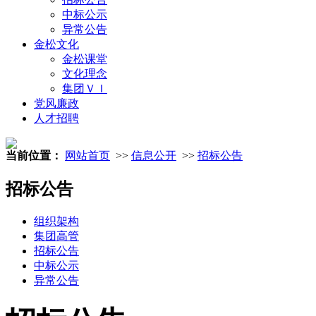
中标公示
异常公告
金松文化
金松课堂
文化理念
集团ＶＩ
党风廉政
人才招聘
当前位置：
网站首页
>>
信息公开
>>
招标公告
招标公告
组织架构
集团高管
招标公告
中标公示
异常公告