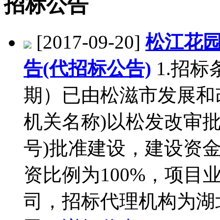
招标公告
[2017-09-20]
松江花
告(代招标公告)
1.招
期）已由松滋市发展和
机关名称)以松发改审批【
号)批准建设，建设资金
资比例为100%，项
司，招标代理机构为湖