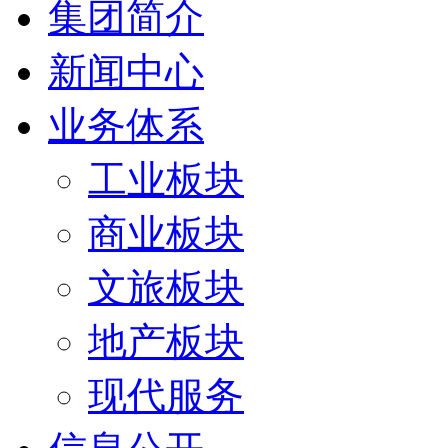
集团简介
新闻中心
业务体系
工业板块
商业板块
文旅板块
地产板块
现代服务