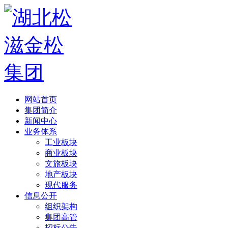
网站首页
集团简介
新闻中心
业务体系
工业板块
商业板块
文旅板块
地产板块
现代服务
信息公开
组织架构
集团高管
招标公告