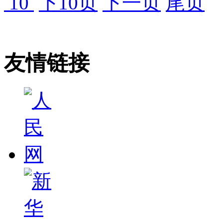
10
下10页
下一页
尾页
友情链接