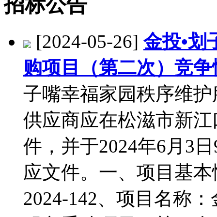
招标公告
[2024-05-26]
金投•划
购项目（第二次）竞争
子嘴幸福家园秩序维护
供应商应在松滋市新江
件，并于2024年6月3
应文件。一、项目基本情
2024-142、项目名