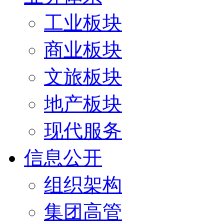
工业板块
商业板块
文旅板块
地产板块
现代服务
信息公开
组织架构
集团高管