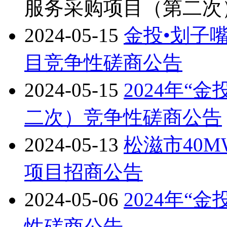
服务采购项目（第二次）
2024-05-15
金投•划子
目竞争性磋商公告
2024-05-15
2024年“
二次）竞争性磋商公告
2024-05-13
松滋市40
项目招商公告
2024-05-06
2024年“
性磋商公告