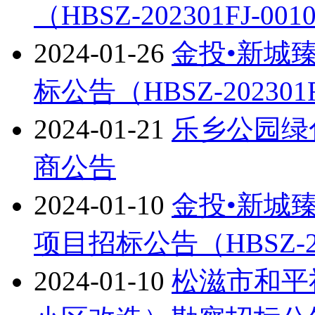
（HBSZ-202301FJ-001
2024-01-26
金投•新城
标公告（HBSZ-202301FJ
2024-01-21
乐乡公园绿
商公告
2024-01-10
金投•新城
项目招标公告（HBSZ-2023
2024-01-10
松滋市和平